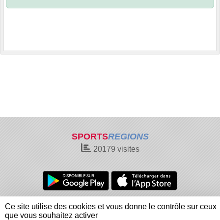
SPORTS
REGIONS
20179
visites
Charte cookies
Gestion des cookies
Ce site utilise des cookies et vous donne le contrôle sur ceux
Informations légales
Signaler un contenu inapproprié
que vous souhaitez activer