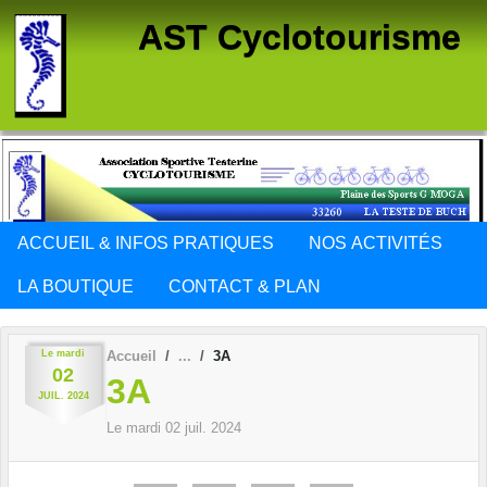
Panneau de gestion des cookies
AST Cyclotourisme
ACCUEIL & INFOS PRATIQUES
NOS ACTIVITÉS
LA BOUTIQUE
CONTACT & PLAN
Le
mardi
Accueil
3A
02
3A
JUIL.
2024
Le
mardi
02
juil.
2024