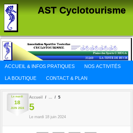
Panneau de gestion des cookies
AST Cyclotourisme
ACCUEIL & INFOS PRATIQUES
NOS ACTIVITÉS
LA BOUTIQUE
CONTACT & PLAN
Le
mardi
Accueil
5
18
5
JUIN
2024
Le
mardi
18
juin
2024