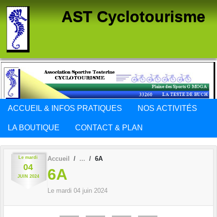
Panneau de gestion des cookies
AST Cyclotourisme
ACCUEIL & INFOS PRATIQUES
NOS ACTIVITÉS
LA BOUTIQUE
CONTACT & PLAN
Le
mardi
Accueil
6A
04
6A
JUIN
2024
Le
mardi
04
juin
2024