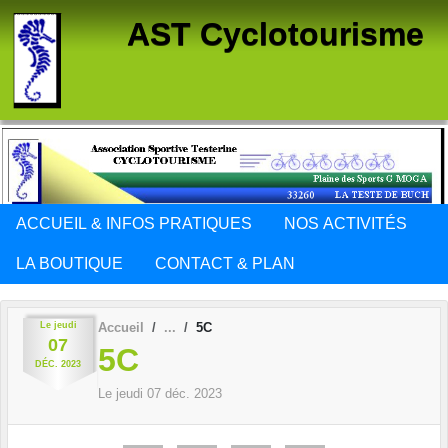
Panneau de gestion des cookies
AST Cyclotourisme
ACCUEIL & INFOS PRATIQUES
NOS ACTIVITÉS
LA BOUTIQUE
CONTACT & PLAN
Le
jeudi
Accueil
5C
07
5C
DÉC.
2023
Le
jeudi
07
déc.
2023