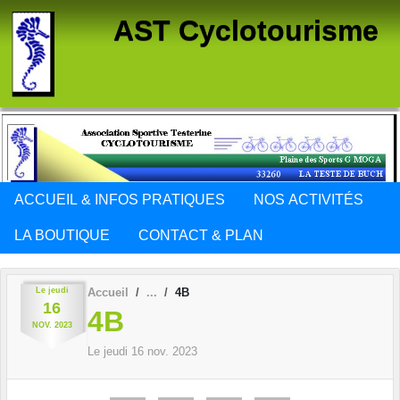
Panneau de gestion des cookies
AST Cyclotourisme
ACCUEIL & INFOS PRATIQUES
NOS ACTIVITÉS
LA BOUTIQUE
CONTACT & PLAN
Le
jeudi
Accueil
4B
16
4B
NOV.
2023
Le
jeudi
16
nov.
2023