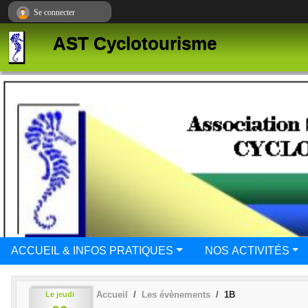
Panneau de gestion des cookies
Se connecter
AST Cyclotourisme
ACCUEIL & INFOS PRATIQUES
NOS ACTIVITÉS
Accueil
Les évènements
1B
Le
jeudi