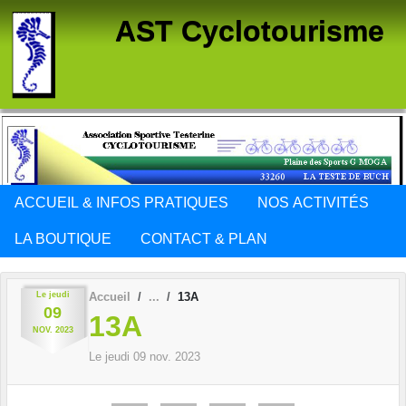
Panneau de gestion des cookies
AST Cyclotourisme
ACCUEIL & INFOS PRATIQUES
NOS ACTIVITÉS
LA BOUTIQUE
CONTACT & PLAN
Le
jeudi
Accueil
13A
09
13A
NOV.
2023
Le
jeudi
09
nov.
2023