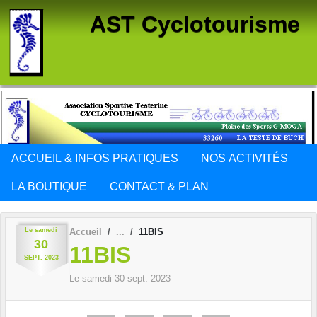
Panneau de gestion des cookies
AST Cyclotourisme
ACCUEIL & INFOS PRATIQUES
NOS ACTIVITÉS
LA BOUTIQUE
CONTACT & PLAN
Le
samedi
Accueil
11BIS
30
11BIS
SEPT.
2023
Le
samedi
30
sept.
2023