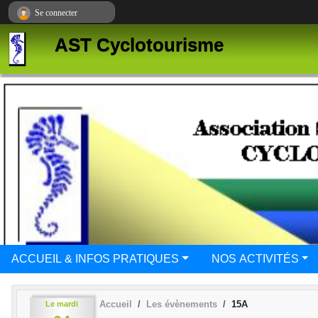
Panneau de gestion des cookies
Se connecter
AST Cyclotourisme
ACCUEIL & INFOS PRATIQUES
NOS ACTIVITÉS
Accueil
Les évènements
15A
Le
mardi