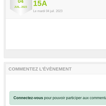
04
15A
JUIL.
2023
Le
mardi
04
juil.
2023
COMMENTEZ L’ÉVÈNEMENT
Connectez-vous
pour pouvoir participer aux commenta