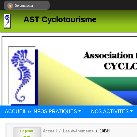
Panneau de gestion des cookies
Se connecter
AST Cyclotourisme
ACCUEIL & INFOS PRATIQUES
NOS ACTIVITÉS
Accueil
Les évènements
10BH
Le
jeudi