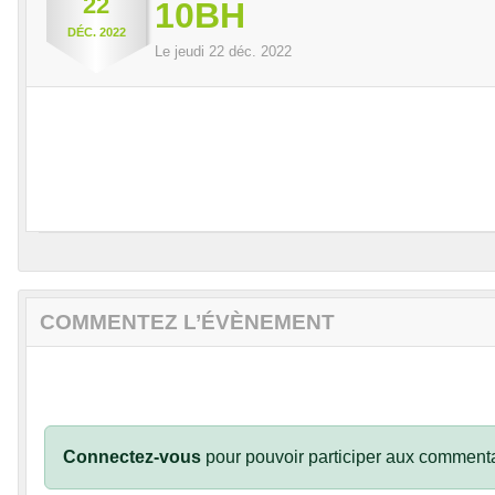
22
10BH
DÉC.
2022
Le
jeudi
22
déc.
2022
COMMENTEZ L’ÉVÈNEMENT
Connectez-vous
pour pouvoir participer aux commenta