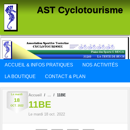
Panneau de gestion des cookies
AST Cyclotourisme
ACCUEIL & INFOS PRATIQUES
NOS ACTIVITÉS
LA BOUTIQUE
CONTACT & PLAN
Le
mardi
Accueil
11BE
18
11BE
OCT.
2022
Le
mardi
18
oct.
2022