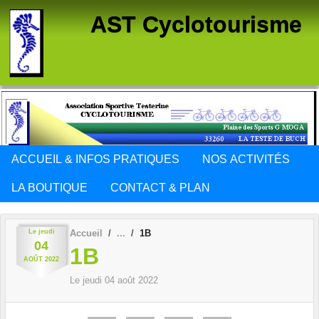
Panneau de gestion des cookies
AST Cyclotourisme
ACCUEIL & INFOS PRATIQUES
NOS ACTIVITÉS
LA BOUTIQUE
CONTACT & PLAN
Le
jeudi
Accueil
1B
04
1B
AOÛT
2022
Le
jeudi
04
août
2022