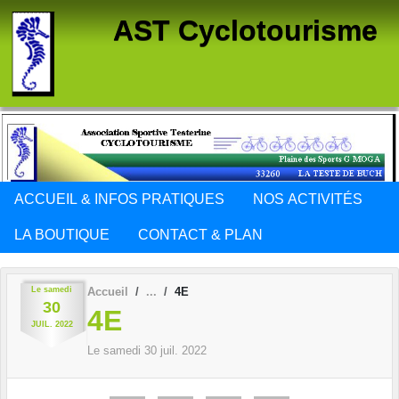
Panneau de gestion des cookies
AST Cyclotourisme
ACCUEIL & INFOS PRATIQUES
NOS ACTIVITÉS
LA BOUTIQUE
CONTACT & PLAN
Le
samedi
Accueil
4E
30
4E
JUIL.
2022
Le
samedi
30
juil.
2022