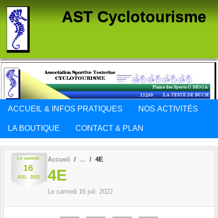
Panneau de gestion des cookies
AST Cyclotourisme
ACCUEIL & INFOS PRATIQUES
NOS ACTIVITÉS
LA BOUTIQUE
CONTACT & PLAN
Le
samedi
Accueil
4E
16
4E
JUIL.
2022
Le
samedi
16
juil.
2022